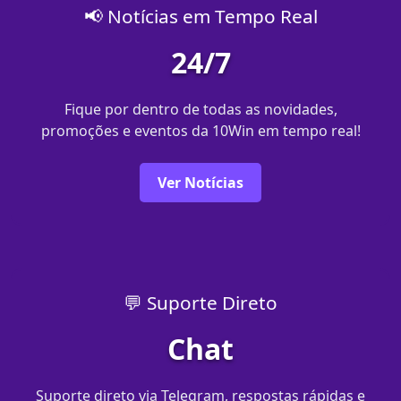
📢 Notícias em Tempo Real
24/7
Fique por dentro de todas as novidades,
promoções e eventos da 10Win em tempo real!
Ver Notícias
💬 Suporte Direto
Chat
Suporte direto via Telegram, respostas rápidas e