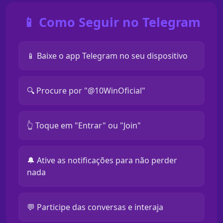
📱 Como Seguir no Telegram
📱 Baixe o app Telegram no seu dispositivo
🔍 Procure por "@10WinOficial"
👆 Toque em "Entrar" ou "Join"
🔔 Ative as notificações para não perder
nada
💬 Participe das conversas e interaja