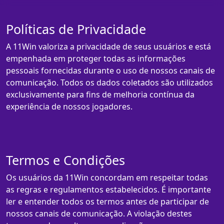
Políticas de Privacidade
A 11Win valoriza a privacidade de seus usuários e está
empenhada em proteger todas as informações
pessoais fornecidas durante o uso de nossos canais de
comunicação. Todos os dados coletados são utilizados
exclusivamente para fins de melhoria contínua da
experiência de nossos jogadores.
Termos e Condições
Os usuários da 11Win concordam em respeitar todas
as regras e regulamentos estabelecidos. É importante
ler e entender todos os termos antes de participar de
nossos canais de comunicação. A violação destes