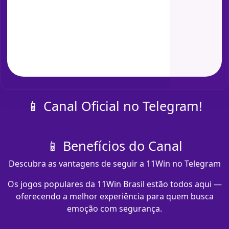
📱 Canal Oficial no Telegram!
📱 Benefícios do Canal
Descubra as vantagens de seguir a 11Win no Telegram
Os jogos populares da 11Win Brasil estão todos aqui —
oferecendo a melhor experiência para quem busca
emoção com segurança.