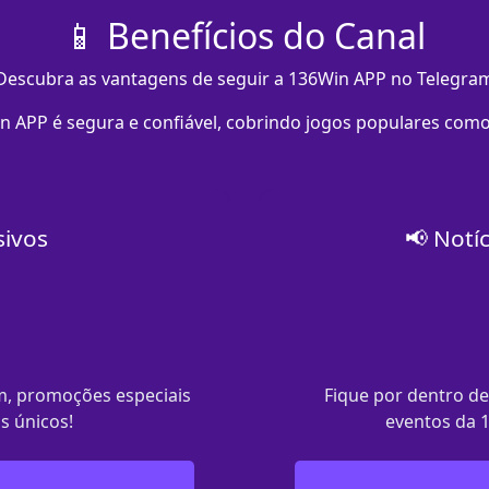
📱 Benefícios do Canal
Descubra as vantagens de seguir a 136Win APP no Telegra
n APP é segura e confiável, cobrindo jogos populares como s
sivos
📢 Notí
m, promoções especiais
Fique por dentro d
s únicos!
eventos da 