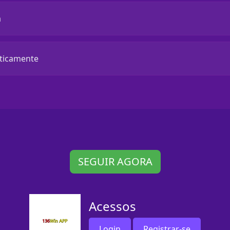
a
aticamente
SEGUIR AGORA
Acessos
Login
Registrar-se