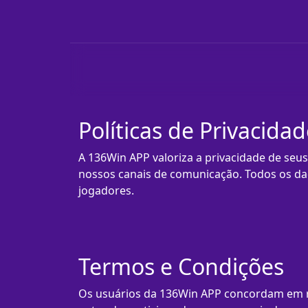
Políticas de Privacida
A 136Win APP valoriza a privacidade de seu
nossos canais de comunicação. Todos os dad
jogadores.
Termos e Condições
Os usuários da 136Win APP concordam em re