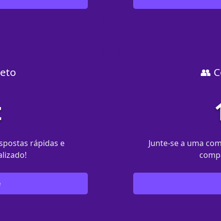
reto
👥 
t
espostas rápidas e
Junte-se a uma com
lizado!
compa
e