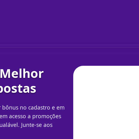
 Melhor
postas
r bônus no cadastro e em
tem acesso a promoções
ualável. Junte-se aos