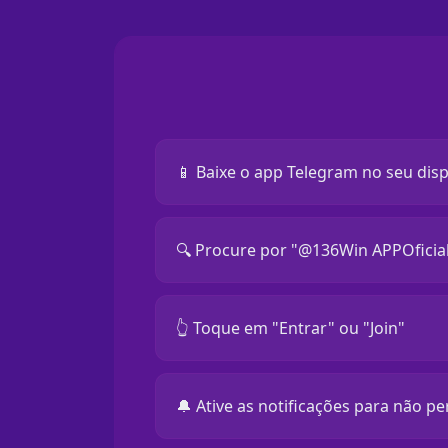
📱 Baixe o app Telegram no seu disp
🔍 Procure por "@136Win APPOficia
👆 Toque em "Entrar" ou "Join"
🔔 Ative as notificações para não p