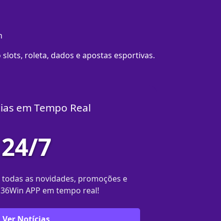
m
lots, roleta, dados e apostas esportivas.
cias em Tempo Real
24/7
e todas as novidades, promoções e
136Win APP em tempo real!
Ver Notícias