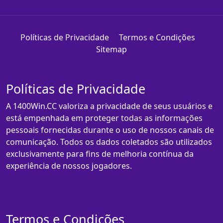
Políticas de Privacidade
Termos e Condições
Sitemap
Políticas de Privacidade
A 1400Win.CC valoriza a privacidade de seus usuários e
está empenhada em proteger todas as informações
pessoais fornecidas durante o uso de nossos canais de
comunicação. Todos os dados coletados são utilizados
exclusivamente para fins de melhoria contínua da
experiência de nossos jogadores.
Termos e Condições