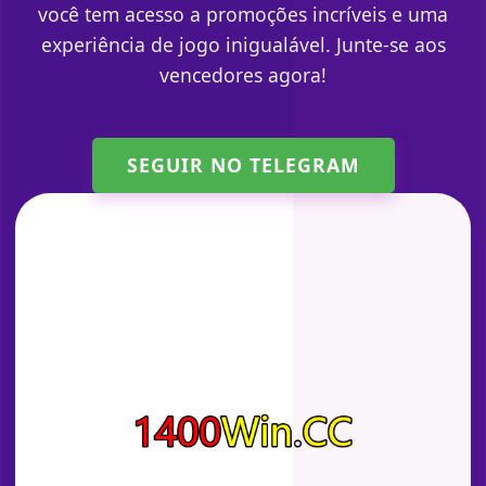
você tem acesso a promoções incríveis e uma
experiência de jogo inigualável. Junte-se aos
vencedores agora!
SEGUIR NO TELEGRAM