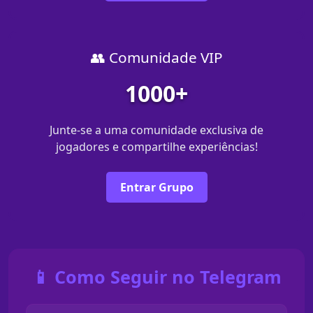
👥 Comunidade VIP
1000+
Junte-se a uma comunidade exclusiva de
jogadores e compartilhe experiências!
Entrar Grupo
📱 Como Seguir no Telegram