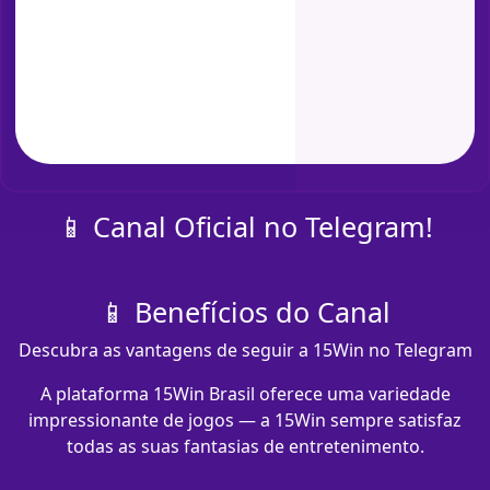
📱 Canal Oficial no Telegram!
📱 Benefícios do Canal
Descubra as vantagens de seguir a 15Win no Telegram
A plataforma 15Win Brasil oferece uma variedade
impressionante de jogos — a 15Win sempre satisfaz
todas as suas fantasias de entretenimento.