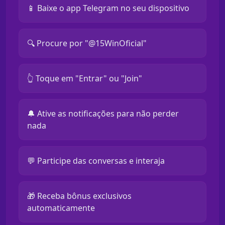
📱 Baixe o app Telegram no seu dispositivo
🔍 Procure por "@15WinOficial"
👆 Toque em "Entrar" ou "Join"
🔔 Ative as notificações para não perder
nada
💬 Participe das conversas e interaja
🎁 Receba bônus exclusivos
automaticamente