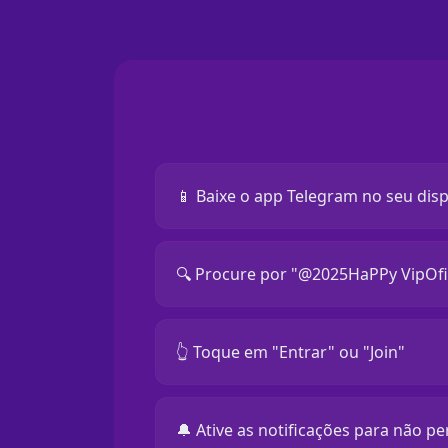
📱 Baixe o app Telegram no seu disp
🔍 Procure por "@2025HaPPy VipOfic
👆 Toque em "Entrar" ou "Join"
🔔 Ative as notificações para não p