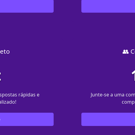
reto
👥 
t
espostas rápidas e
Junte-se a uma com
lizado!
compa
e