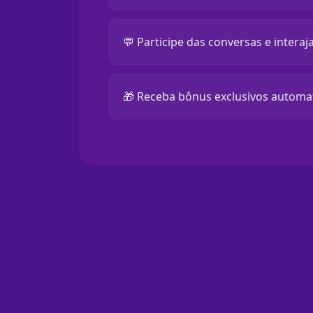
💬 Participe das conversas e interaj
🎁 Receba bônus exclusivos autom