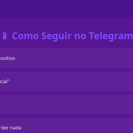
📱 Como Seguir no Telegram
ositivo
ial"
erder nada