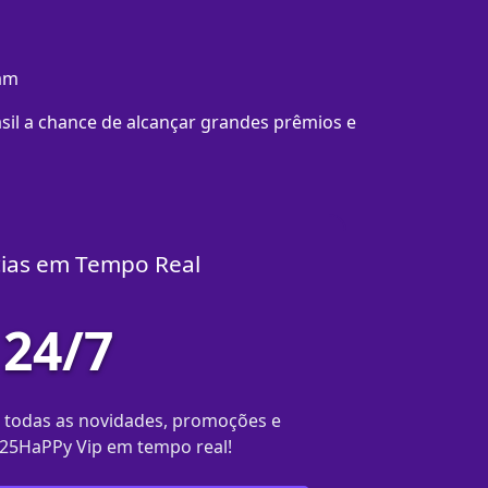
ram
sil a chance de alcançar grandes prêmios e
cias em Tempo Real
24/7
e todas as novidades, promoções e
25HaPPy Vip em tempo real!