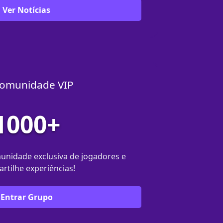
Ver Notícias
Comunidade VIP
1000+
unidade exclusiva de jogadores e
rtilhe experiências!
Entrar Grupo