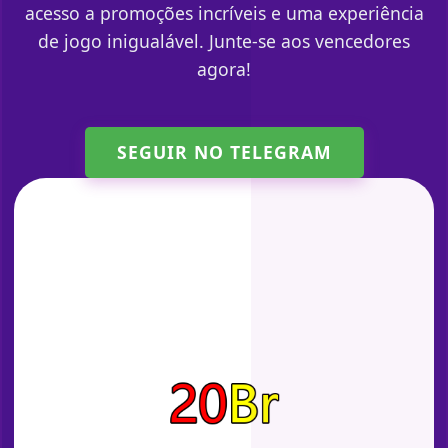
acesso a promoções incríveis e uma experiência
de jogo inigualável. Junte-se aos vencedores
agora!
SEGUIR NO TELEGRAM