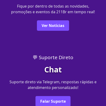
Fique por dentro de todas as novidades,
promoções e eventos da 211Br em tempo real!
Ver Notícias
💬 Suporte Direto
Chat
Suporte direto via Telegram, respostas rápidas e
atendimento personalizado!
Falar Suporte