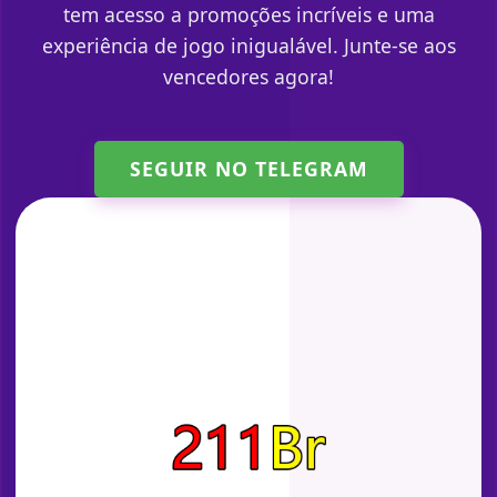
tem acesso a promoções incríveis e uma
experiência de jogo inigualável. Junte-se aos
vencedores agora!
SEGUIR NO TELEGRAM