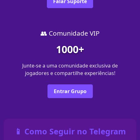
Falar Suporte
👥 Comunidade VIP
1000+
Junte-se a uma comunidade exclusiva de
jogadores e compartilhe experiências!
Entrar Grupo
📱 Como Seguir no Telegram