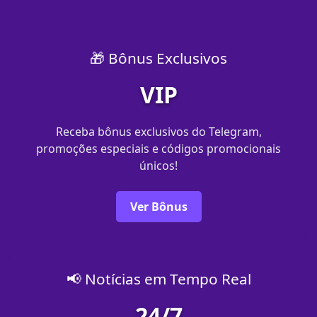
🎁 Bônus Exclusivos
VIP
Receba bônus exclusivos do Telegram,
promoções especiais e códigos promocionais
únicos!
Ver Bônus
📢 Notícias em Tempo Real
24/7