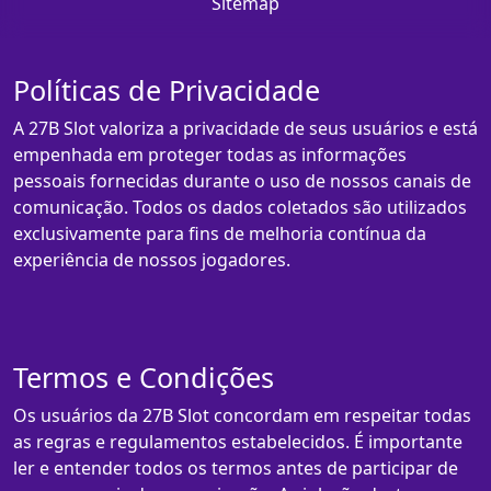
Sitemap
Políticas de Privacidade
A 27B Slot valoriza a privacidade de seus usuários e está
empenhada em proteger todas as informações
pessoais fornecidas durante o uso de nossos canais de
comunicação. Todos os dados coletados são utilizados
exclusivamente para fins de melhoria contínua da
experiência de nossos jogadores.
Termos e Condições
Os usuários da 27B Slot concordam em respeitar todas
as regras e regulamentos estabelecidos. É importante
ler e entender todos os termos antes de participar de