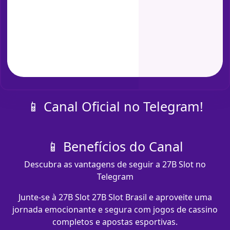
📱 Canal Oficial no Telegram!
📱 Benefícios do Canal
Descubra as vantagens de seguir a 27B Slot no
Telegram
Junte-se à 27B Slot 27B Slot Brasil e aproveite uma
jornada emocionante e segura com jogos de cassino
completos e apostas esportivas.