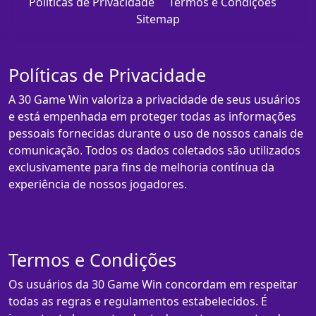
Políticas de Privacidade
Termos e Condições
Sitemap
Políticas de Privacidade
A 30 Game Win valoriza a privacidade de seus usuários
e está empenhada em proteger todas as informações
pessoais fornecidas durante o uso de nossos canais de
comunicação. Todos os dados coletados são utilizados
exclusivamente para fins de melhoria contínua da
experiência de nossos jogadores.
Termos e Condições
Os usuários da 30 Game Win concordam em respeitar
todas as regras e regulamentos estabelecidos. É