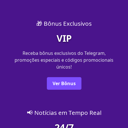
🎁 Bônus Exclusivos
VIP
Receba bônus exclusivos do Telegram,
promoções especiais e códigos promocionais
únicos!
Ver Bônus
📢 Notícias em Tempo Real
24/7