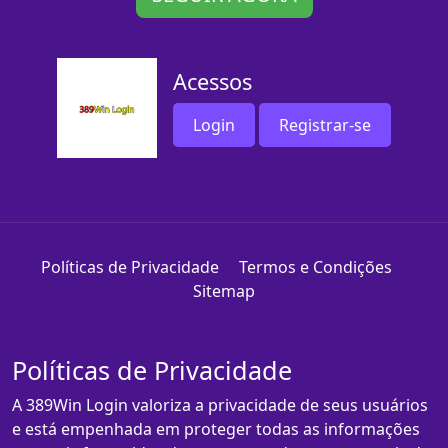
Acessos
Login
Registrar-se
Políticas de Privacidade
Termos e Condições
Sitemap
Políticas de Privacidade
A 389Win Login valoriza a privacidade de seus usuários
e está empenhada em proteger todas as informações