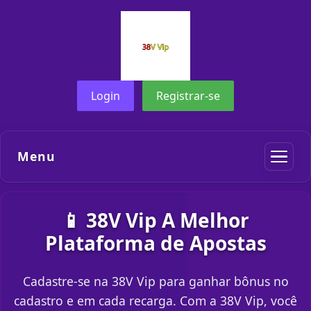
Login
Registrar-se
Menu
📱 38V Vip A Melhor
Plataforma de Apostas
Cadastre-se na 38V Vip para ganhar bônus no
cadastro e em cada recarga. Com a 38V Vip, você