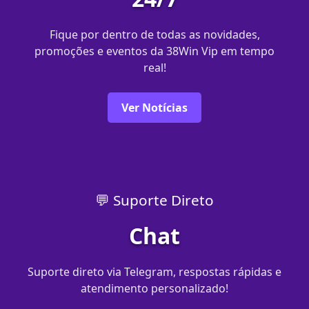
Fique por dentro de todas as novidades,
promoções e eventos da 38Win Vip em tempo
real!
Ver Notícias
💬 Suporte Direto
Chat
Suporte direto via Telegram, respostas rápidas e
atendimento personalizado!