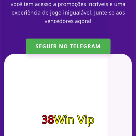
você tem acesso a promoções incríveis e uma
experiência de jogo inigualável. Junte-se aos
vencedores agora!
SEGUIR NO TELEGRAM