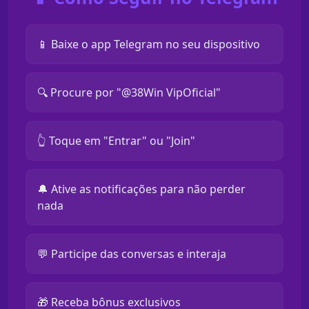
📱 Baixe o app Telegram no seu dispositivo
🔍 Procure por "@38Win VipOficial"
👆 Toque em "Entrar" ou "Join"
🔔 Ative as notificações para não perder
nada
💬 Participe das conversas e interaja
🎁 Receba bônus exclusivos