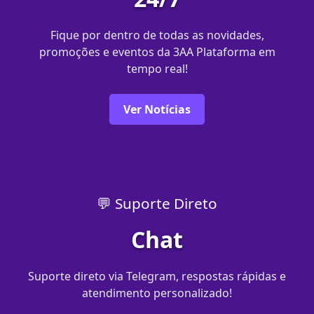
Fique por dentro de todas as novidades,
promoções e eventos da 3AA Plataforma em
tempo real!
Ver Notícias
💬 Suporte Direto
Chat
Suporte direto via Telegram, respostas rápidas e
atendimento personalizado!