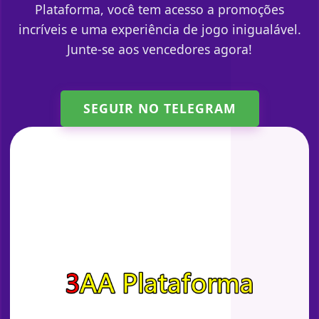
Plataforma, você tem acesso a promoções
incríveis e uma experiência de jogo inigualável.
Junte-se aos vencedores agora!
SEGUIR NO TELEGRAM