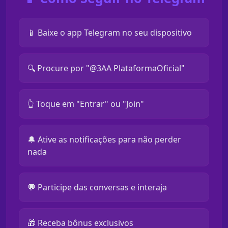
📱 Baixe o app Telegram no seu dispositivo
🔍 Procure por "@3AA PlataformaOficial"
👆 Toque em "Entrar" ou "Join"
🔔 Ative as notificações para não perder
nada
💬 Participe das conversas e interaja
🎁 Receba bônus exclusivos