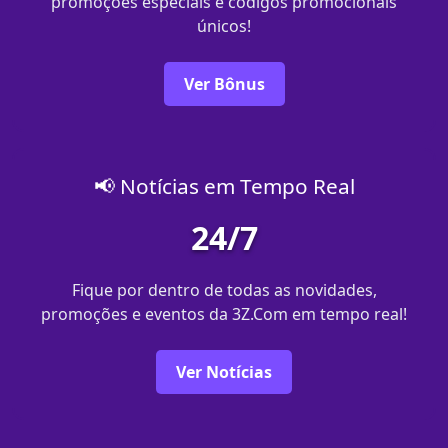
promoções especiais e códigos promocionais
únicos!
Ver Bônus
📢 Notícias em Tempo Real
24/7
Fique por dentro de todas as novidades,
promoções e eventos da 3Z.Com em tempo real!
Ver Notícias