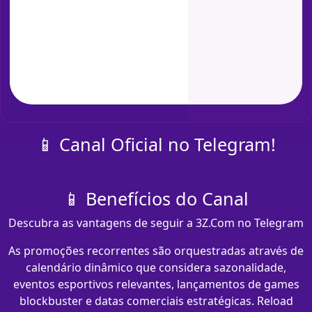
📱 Canal Oficial no Telegram!
📱 Benefícios do Canal
Descubra as vantagens de seguir a 3Z.Com no Telegram
As promoções recorrentes são orquestradas através de
calendário dinâmico que considera sazonalidade,
eventos esportivos relevantes, lançamentos de games
blockbuster e datas comerciais estratégicas. Reload