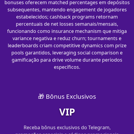
bonuses oferecem matched percentages em depósitos
subsequentes, mantendo engagement de jogadores
estabelecidos; cashback programs retornam
percentuais de net losses semanais/mensais,
funcionando como insurance mechanism que mitiga
variance negativa e reduz churn; tournaments e
leaderboards criam competitive dynamics com prize
pools garantidos, leveraging social comparison e
gamificação para drive volume durante períodos
específicos.
🎁 Bônus Exclusivos
VIP
Receba bônus exclusivos do Telegram,