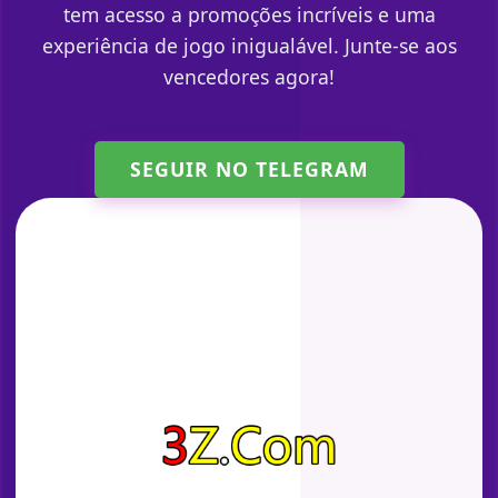
tem acesso a promoções incríveis e uma
experiência de jogo inigualável. Junte-se aos
vencedores agora!
SEGUIR NO TELEGRAM