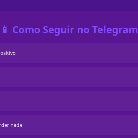
📱 Como Seguir no Telegram
ositivo
erder nada