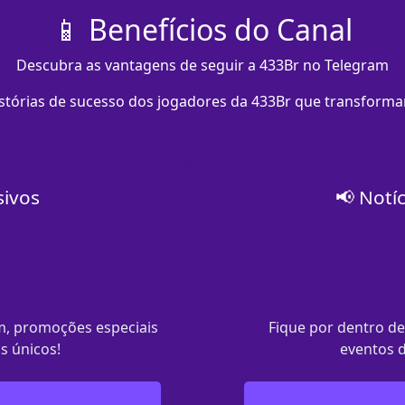
📱 Benefícios do Canal
Descubra as vantagens de seguir a 433Br no Telegram
stórias de sucesso dos jogadores da 433Br que transforma
sivos
📢 Notí
m, promoções especiais
Fique por dentro d
s únicos!
eventos 