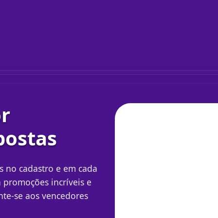
or
postas
s no cadastro e em cada
 promoções incríveis e
unte-se aos vencedores