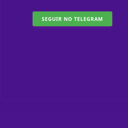
SEGUIR NO TELEGRAM