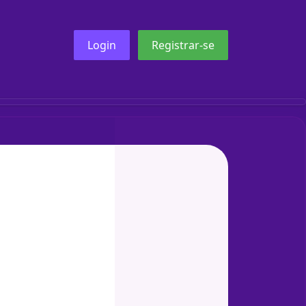
Login
Registrar-se