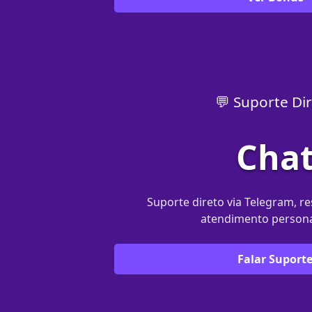
💬 Suporte Di
Cha
Suporte direto via Telegram, r
atendimento persona
Falar Suport