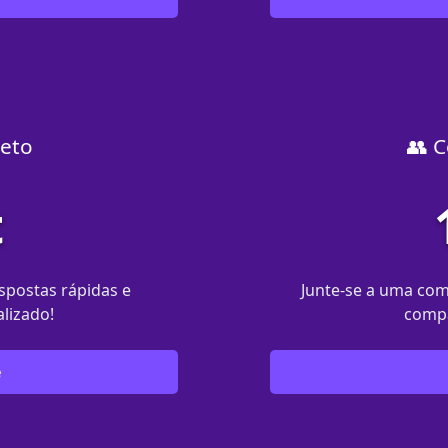
reto
👥 
t
espostas rápidas e
Junte-se a uma com
lizado!
compa
e