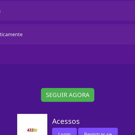
a
aticamente
SEGUIR AGORA
Acessos
Login
Registrar-se