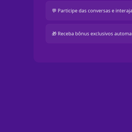
💬 Participe das conversas e interaj
🎁 Receba bônus exclusivos autom