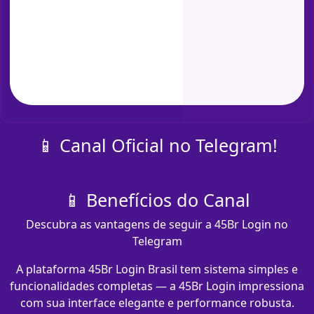
📱 Canal Oficial no Telegram!
📱 Benefícios do Canal
Descubra as vantagens de seguir a 45Br Login no
Telegram
A plataforma 45Br Login Brasil tem sistema simples e
funcionalidades completas — a 45Br Login impressiona
com sua interface elegante e performance robusta.