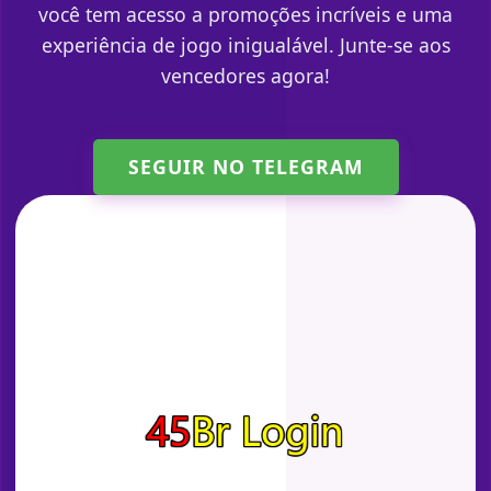
você tem acesso a promoções incríveis e uma
experiência de jogo inigualável. Junte-se aos
vencedores agora!
SEGUIR NO TELEGRAM