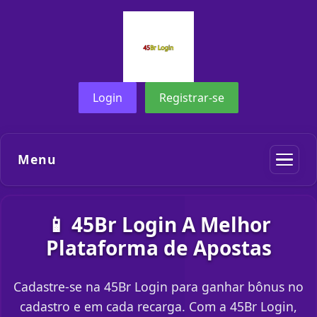
Login
Registrar-se
Menu
📱 45Br Login A Melhor
Plataforma de Apostas
Cadastre-se na 45Br Login para ganhar bônus no
cadastro e em cada recarga. Com a 45Br Login,