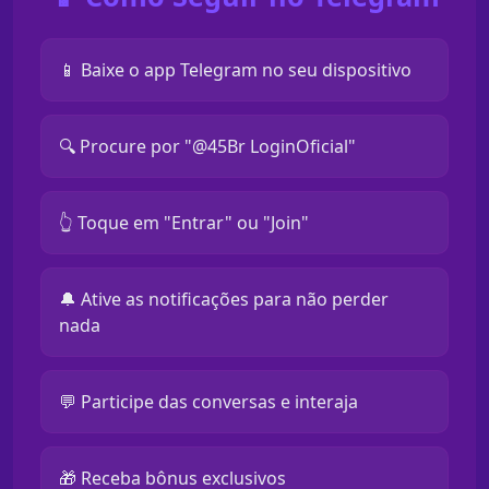
📱 Baixe o app Telegram no seu dispositivo
🔍 Procure por "@45Br LoginOficial"
👆 Toque em "Entrar" ou "Join"
🔔 Ative as notificações para não perder
nada
💬 Participe das conversas e interaja
🎁 Receba bônus exclusivos