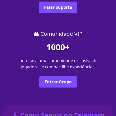
Falar Suporte
👥 Comunidade VIP
1000+
Junte-se a uma comunidade exclusiva de
jogadores e compartilhe experiências!
Entrar Grupo
📱 Como Seguir no Telegram