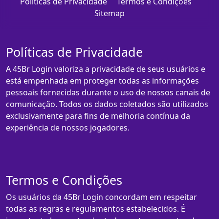
Políticas de Privacidade
Termos e Condições
Sitemap
Políticas de Privacidade
A 45Br Login valoriza a privacidade de seus usuários e
está empenhada em proteger todas as informações
pessoais fornecidas durante o uso de nossos canais de
comunicação. Todos os dados coletados são utilizados
exclusivamente para fins de melhoria contínua da
experiência de nossos jogadores.
Termos e Condições
Os usuários da 45Br Login concordam em respeitar
todas as regras e regulamentos estabelecidos. É