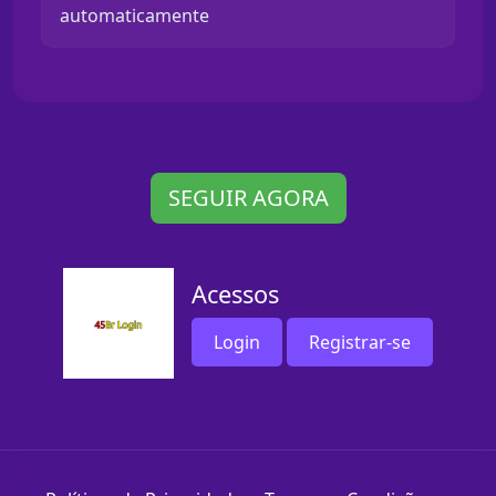
automaticamente
SEGUIR AGORA
Acessos
Login
Registrar-se