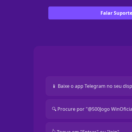
Falar Suport
📱 Baixe o app Telegram no seu disp
🔍 Procure por "@500Jogo WinOficia