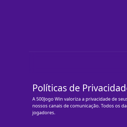
Políticas de Privacida
A 500Jogo Win valoriza a privacidade de se
nossos canais de comunicação. Todos os dad
jogadores.