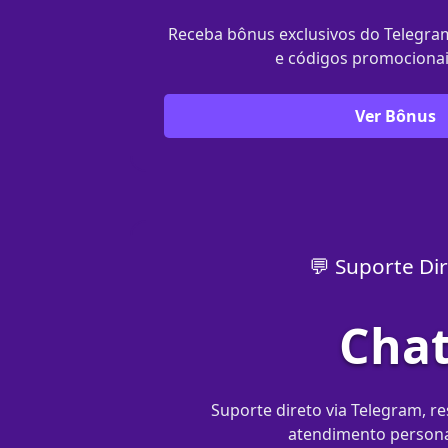
Receba bônus exclusivos do Telegra
e códigos promocionai
Ver Bônus
💬 Suporte Di
Cha
Suporte direto via Telegram, r
atendimento persona