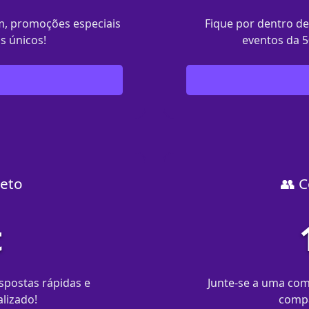
m, promoções especiais
Fique por dentro d
s únicos!
eventos da 
reto
👥 
t
espostas rápidas e
Junte-se a uma com
lizado!
compa