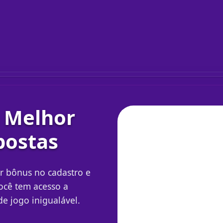
A Melhor
postas
r bônus no cadastro e
ocê tem acesso a
e jogo inigualável.