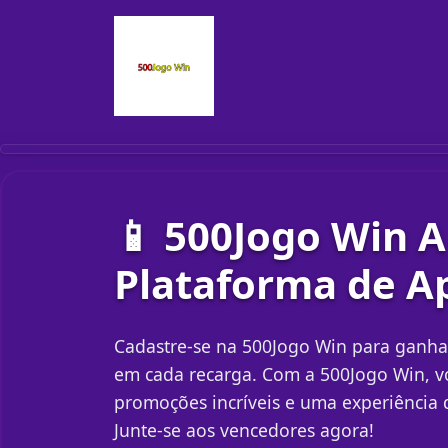
📱 500Jogo Win 
Plataforma de A
Cadastre-se na 500Jogo Win para ganha
em cada recarga. Com a 500Jogo Win, v
promoções incríveis e uma experiência d
Junte-se aos vencedores agora!