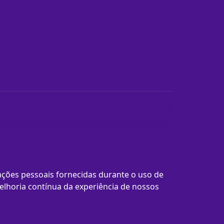
ações pessoais fornecidas durante o uso de
elhoria contínua da experiência de nossos