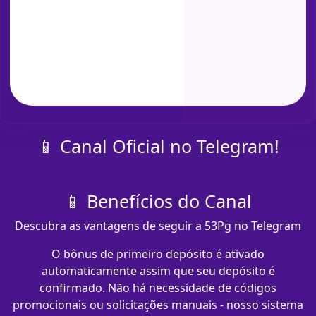
📱 Canal Oficial no Telegram!
📱 Benefícios do Canal
Descubra as vantagens de seguir a 53Pg no Telegram
O bônus de primeiro depósito é ativado
automaticamente assim que seu depósito é
confirmado. Não há necessidade de códigos
promocionais ou solicitações manuais - nosso sistema