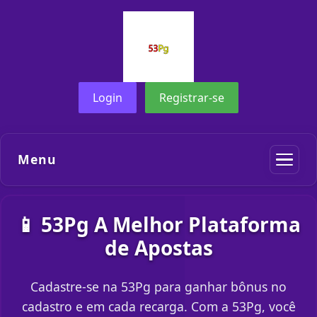
Login
Registrar-se
Menu
📱 53Pg A Melhor Plataforma
de Apostas
Cadastre-se na 53Pg para ganhar bônus no
cadastro e em cada recarga. Com a 53Pg, você