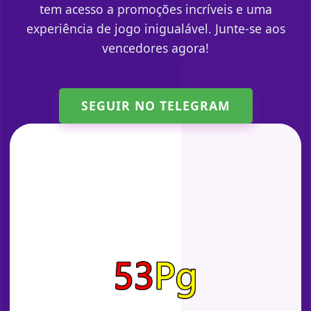
tem acesso a promoções incríveis e uma
experiência de jogo inigualável. Junte-se aos
vencedores agora!
SEGUIR NO TELEGRAM