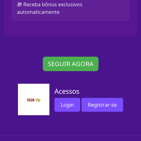
🎁 Receba bônus exclusivos
automaticamente
SEGUIR AGORA
Acessos
Login
Registrar-se