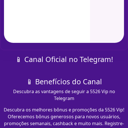
📱 Canal Oficial no Telegram!
📱 Benefícios do Canal
Descubra as vantagens de seguir a 5526 Vip no
Telegram
Descubra os melhores bônus e promoções da 5526 Vip!
Oferecemos bônus generosos para novos usuários,
promoções semanais, cashback e muito mais. Registre-