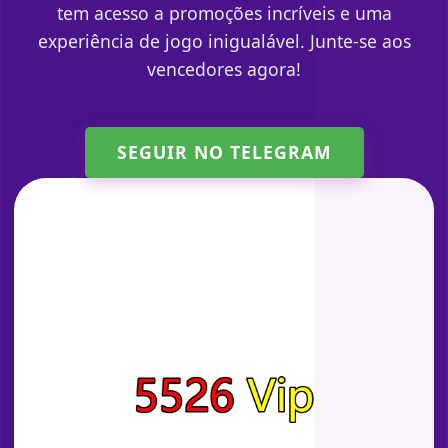
tem acesso a promoções incríveis e uma
experiência de jogo inigualável. Junte-se aos
vencedores agora!
SEGUIR NO TELEGRAM