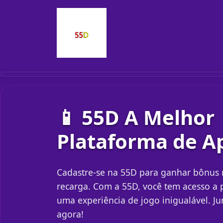
📱 55D A Melhor
Plataforma de A
Cadastre-se na 55D para ganhar bônus 
recarga. Com a 55D, você tem acesso a 
uma experiência de jogo inigualável. J
agora!