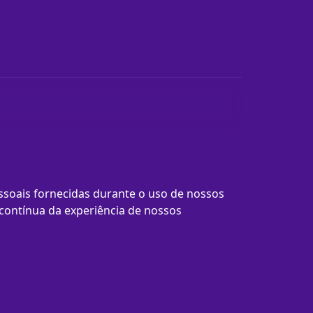
ssoais fornecidas durante o uso de nossos
 contínua da experiência de nossos