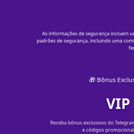
As informações de segurança incluem um
padrões de segurança, incluindo uma comb
fe
🎁 Bônus Exclu
VIP
Receba bônus exclusivos do Telegra
e códigos promocionai