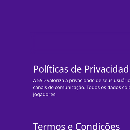
Políticas de Privacida
A 55D valoriza a privacidade de seus usuár
canais de comunicação. Todos os dados cole
jogadores.
Termos e Condições