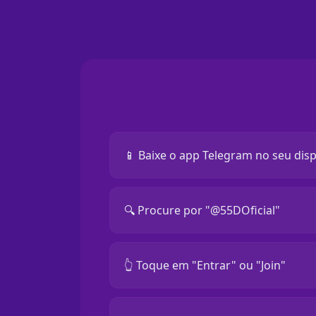
📱 Baixe o app Telegram no seu disp
🔍 Procure por "@55DOficial"
👆 Toque em "Entrar" ou "Join"