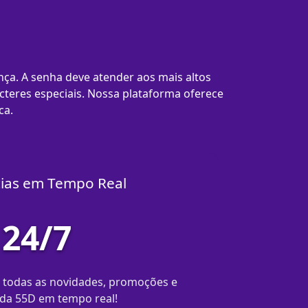
ça. A senha deve atender aos mais altos
teres especiais. Nossa plataforma oferece
ca.
cias em Tempo Real
24/7
e todas as novidades, promoções e
 da 55D em tempo real!