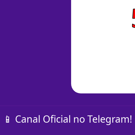
📱 Canal Oficial no Telegram!