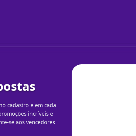
postas
no cadastro e em cada
promoções incríveis e
unte-se aos vencedores