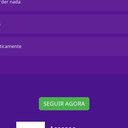
erder nada
a
aticamente
SEGUIR AGORA