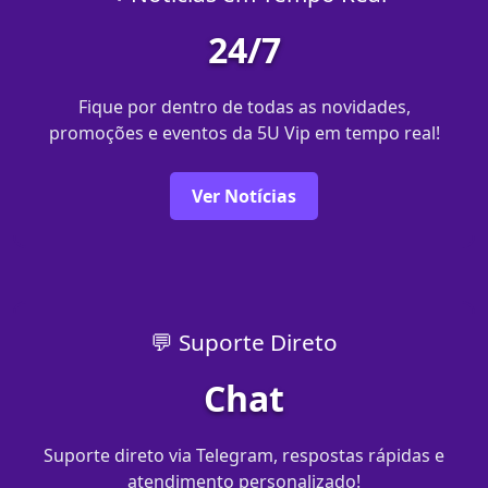
24/7
Fique por dentro de todas as novidades,
promoções e eventos da 5U Vip em tempo real!
Ver Notícias
💬 Suporte Direto
Chat
Suporte direto via Telegram, respostas rápidas e
atendimento personalizado!