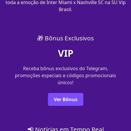
toda a emoção de Inter Miami x Nashville SC na 5U Vip
Brasil.
🎁 Bônus Exclusivos
VIP
Receba bônus exclusivos do Telegram,
promoções especiais e códigos promocionais
únicos!
Ver Bônus
📢 Notícias em Tempo Real