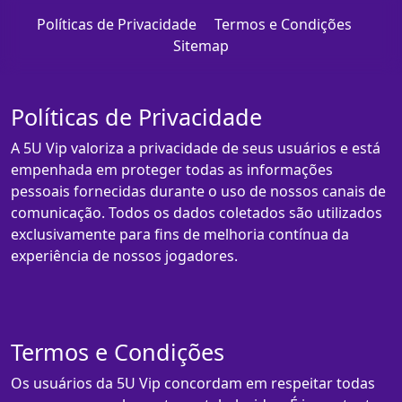
Políticas de Privacidade
Termos e Condições
Sitemap
Políticas de Privacidade
A 5U Vip valoriza a privacidade de seus usuários e está
empenhada em proteger todas as informações
pessoais fornecidas durante o uso de nossos canais de
comunicação. Todos os dados coletados são utilizados
exclusivamente para fins de melhoria contínua da
experiência de nossos jogadores.
Termos e Condições
Os usuários da 5U Vip concordam em respeitar todas