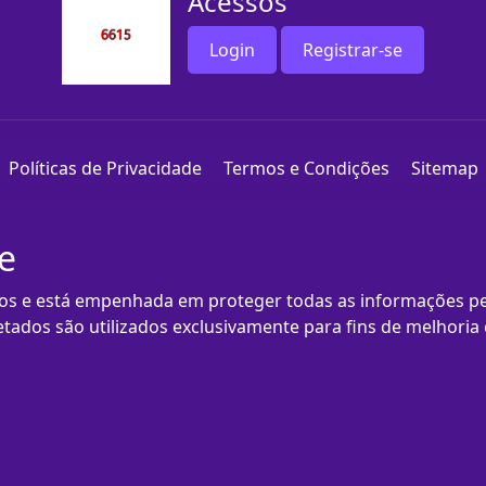
Acessos
Login
Registrar-se
Políticas de Privacidade
Termos e Condições
Sitemap
de
rios e está empenhada em proteger todas as informações p
tados são utilizados exclusivamente para fins de melhoria