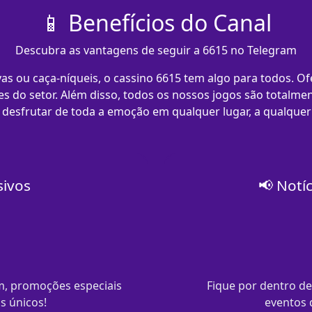
📱 Benefícios do Canal
Descubra as vantagens de seguir a 6615 no Telegram
vas ou caça-níqueis, o cassino 6615 tem algo para todos. O
s do setor. Além disso, todos os nossos jogos são totalmen
 desfrutar de toda a emoção em qualquer lugar, a qualquer 
sivos
📢 Notí
m, promoções especiais
Fique por dentro d
s únicos!
eventos 