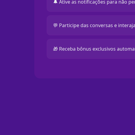
🔔 Ative as notificações para não p
💬 Participe das conversas e interaj
🎁 Receba bônus exclusivos autom