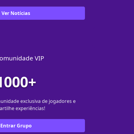
Ver Notícias
Comunidade VIP
1000+
unidade exclusiva de jogadores e
rtilhe experiências!
Entrar Grupo