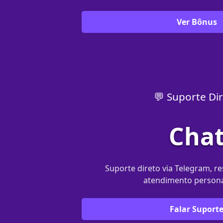
Ver Bônus
💬 Suporte Di
Cha
Suporte direto via Telegram, r
atendimento persona
Falar Suport