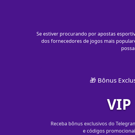
Se estiver procurando por apostas esporti
dos fornecedores de jogos mais populare
possa
🎁 Bônus Exclu
VIP
Receba bônus exclusivos do Telegra
e códigos promocionai