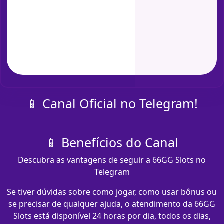
📱 Canal Oficial no Telegram!
📱 Benefícios do Canal
Descubra as vantagens de seguir a 66GG Slots no
Telegram
Se tiver dúvidas sobre como jogar, como usar bônus ou
se precisar de qualquer ajuda, o atendimento da 66GG
Slots está disponível 24 horas por dia, todos os dias,