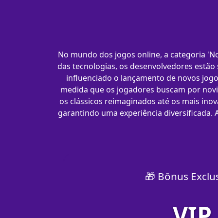
No mundo dos jogos online, a categoria 'N
das tecnologias, os desenvolvedores estão
influenciado o lançamento de novos jogo
medida que os jogadores buscam por novi
os clássicos reimaginados até os mais inov
garantindo uma experiência diversificada. 
🎁 Bônus Exclu
VIP