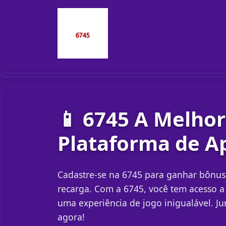
📱 6745 A Melhor
Plataforma de A
Cadastre-se na 6745 para ganhar bônus
recarga. Com a 6745, você tem acesso a
uma experiência de jogo inigualável. J
agora!