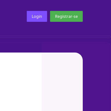
Login
Registrar-se