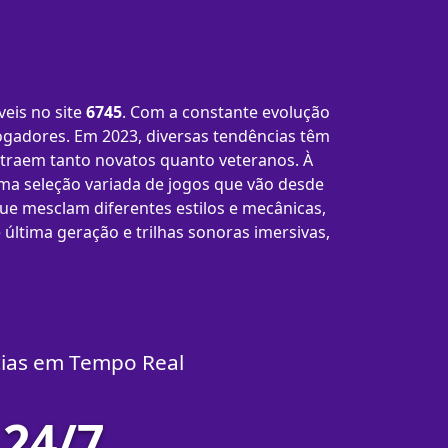
eis no site
6745
. Com a constante evolução
ogadores. Em 2023, diversas tendências têm
atraem tanto novatos quanto veteranos. À
ma seleção variada de jogos que vão desde
que mesclam diferentes estilos e mecânicas,
última geração e trilhas sonoras imersivas,
cias em Tempo Real
24/7