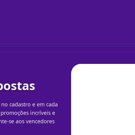
postas
 no cadastro e em cada
 promoções incríveis e
unte-se aos vencedores