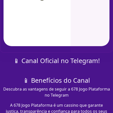
📱 Canal Oficial no Telegram!
📱 Benefícios do Canal
Descubra as vantagens de seguir a 678 Jogo Plataforma
no Telegram
A 678 Jogo Plataforma é um cassino que garante
justiça, transparência e confiança para todos os seus