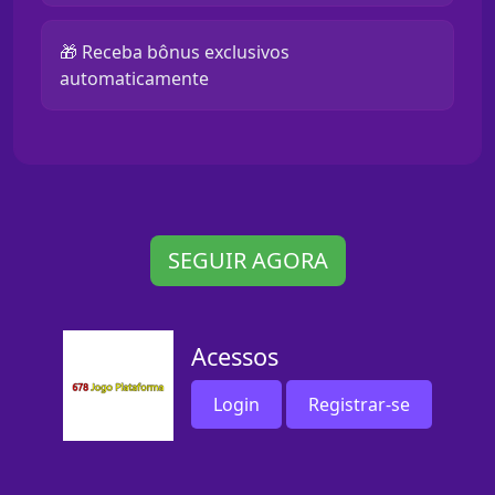
🎁 Receba bônus exclusivos
automaticamente
SEGUIR AGORA
Acessos
Login
Registrar-se