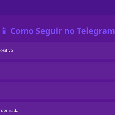
📱 Como Seguir no Telegram
ositivo
erder nada