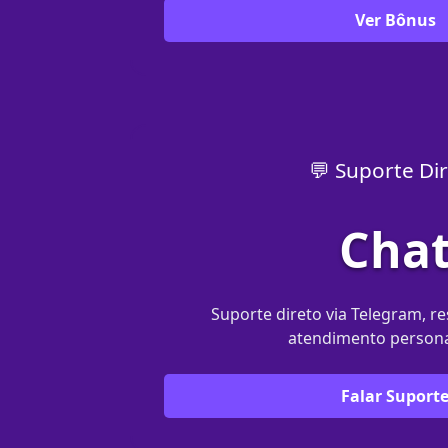
Ver Bônus
💬 Suporte Di
Cha
Suporte direto via Telegram, r
atendimento persona
Falar Suport