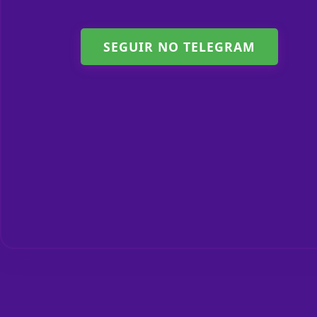
SEGUIR NO TELEGRAM