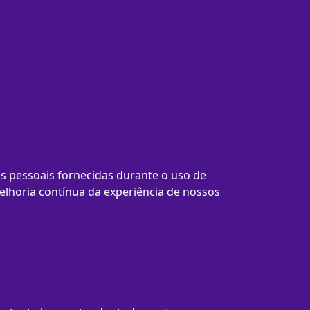
s pessoais fornecidas durante o uso de
elhoria contínua da experiência de nossos