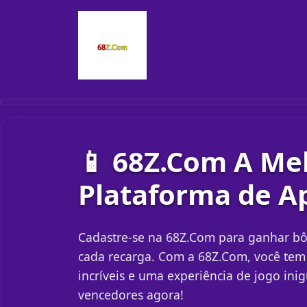
📱 68Z.Com A Me
Plataforma de A
Cadastre-se na 68Z.Com para ganhar bô
cada recarga. Com a 68Z.Com, você tem
incríveis e uma experiência de jogo inig
vencedores agora!