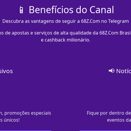
📱 Benefícios do Canal
Descubra as vantagens de seguir a 68Z.Com no Telegram
de apostas e serviços de alta qualidade da 68Z.Com Brasil 
e cashback milionário.
sivos
📢 Notí
m, promoções especiais
Fique por dentro d
s únicos!
eventos da