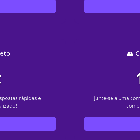
reto
👥 
t
espostas rápidas e
Junte-se a uma com
lizado!
compa
e