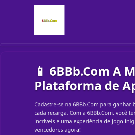
📱 6BBb.Com A M
Plataforma de A
Cadastre-se na 6BBb.Com para ganhar 
cada recarga. Com a 6BBb.Com, você t
incríveis e uma experiência de jogo inig
vencedores agora!