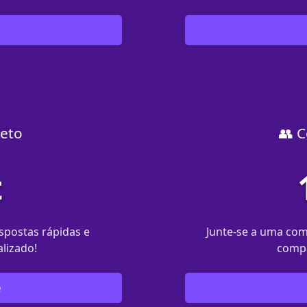
reto
👥 
t
espostas rápidas e
Junte-se a uma com
lizado!
compa
e