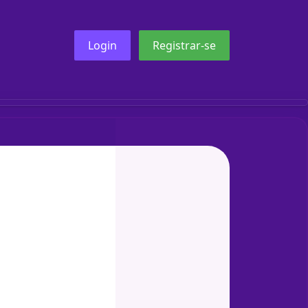
Login
Registrar-se