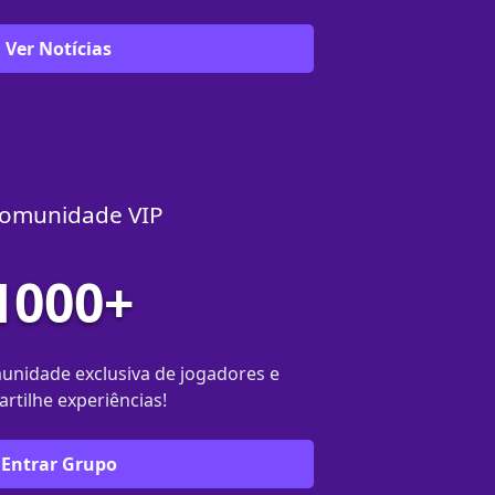
Ver Notícias
Comunidade VIP
1000+
unidade exclusiva de jogadores e
rtilhe experiências!
Entrar Grupo