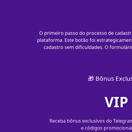
O primeiro passo do processo de cadastr
plataforma. Este botão foi estrategicament
cadastro sem dificuldades. O formulári
🎁 Bônus Exclu
VIP
Receba bônus exclusivos do Telegra
e códigos promocionai