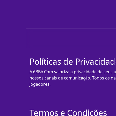
Políticas de Privacida
A 6BBb.Com valoriza a privacidade de seus
nossos canais de comunicação. Todos os dad
jogadores.
Termos e Condições