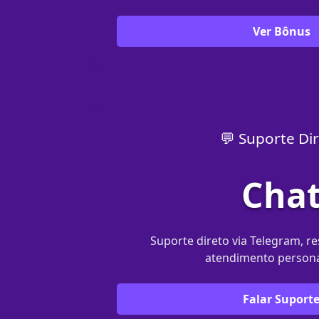
Ver Bônus
💬 Suporte Di
Cha
Suporte direto via Telegram, r
atendimento persona
Falar Suport