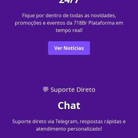
Fique por dentro de todas as novidades,
promoções e eventos da 718Br Plataforma em
tempo real!
Ver Notícias
💬 Suporte Direto
Chat
Suporte direto via Telegram, respostas rápidas e
atendimento personalizado!