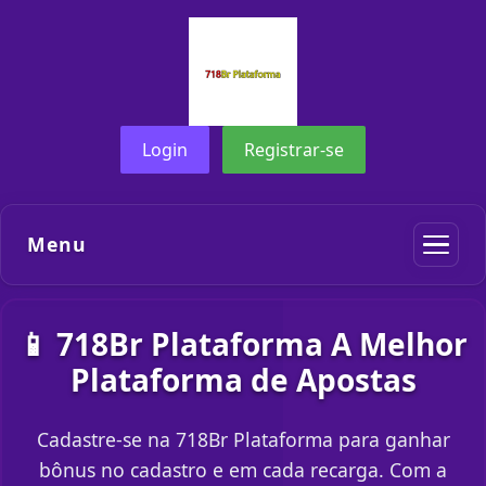
Login
Registrar-se
Menu
📱 718Br Plataforma A Melhor
Plataforma de Apostas
Cadastre-se na 718Br Plataforma para ganhar
bônus no cadastro e em cada recarga. Com a