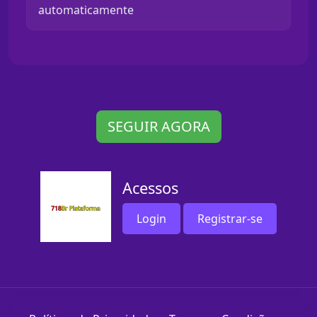
automaticamente
SEGUIR AGORA
Acessos
Login
Registrar-se