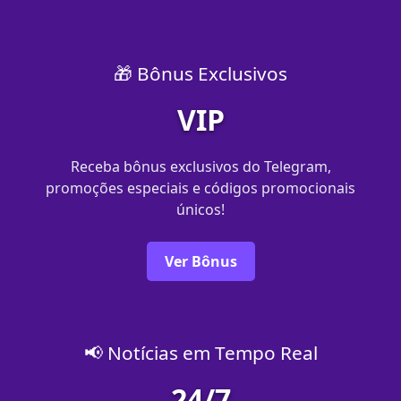
🎁 Bônus Exclusivos
VIP
Receba bônus exclusivos do Telegram,
promoções especiais e códigos promocionais
únicos!
Ver Bônus
📢 Notícias em Tempo Real
24/7