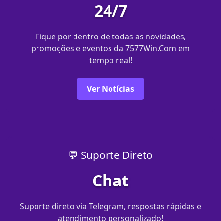
24/7
Fique por dentro de todas as novidades,
promoções e eventos da 7577Win.Com em
tempo real!
Ver Notícias
💬 Suporte Direto
Chat
Suporte direto via Telegram, respostas rápidas e
atendimento personalizado!