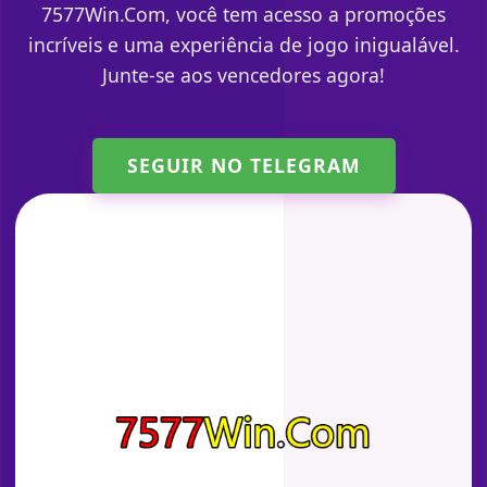
7577Win.Com, você tem acesso a promoções
incríveis e uma experiência de jogo inigualável.
Junte-se aos vencedores agora!
SEGUIR NO TELEGRAM