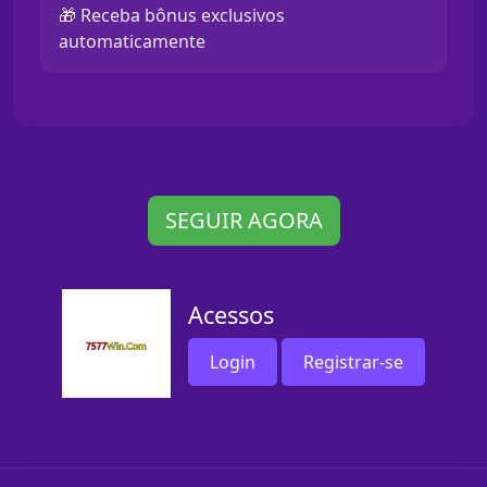
🎁 Receba bônus exclusivos
automaticamente
SEGUIR AGORA
Acessos
Login
Registrar-se