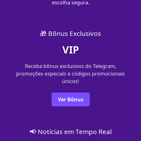
escolha segura.
🎁 Bônus Exclusivos
VIP
Receba bônus exclusivos do Telegram,
promoções especiais e códigos promocionais
únicos!
Ver Bônus
📢 Notícias em Tempo Real