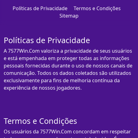
Políticas de Privacidade
Termos e Condições
Sitemap
Políticas de Privacidade
A 7577Win.Com valoriza a privacidade de seus usuários
e está empenhada em proteger todas as informações
pessoais fornecidas durante o uso de nossos canais de
comunicação. Todos os dados coletados são utilizados
exclusivamente para fins de melhoria contínua da
experiência de nossos jogadores.
Termos e Condições
Os usuários da 7577Win.Com concordam em respeitar