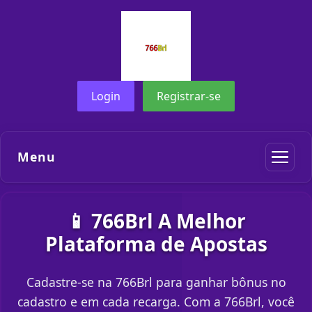
Login
Registrar-se
Menu
📱 766Brl A Melhor
Plataforma de Apostas
Cadastre-se na 766Brl para ganhar bônus no
cadastro e em cada recarga. Com a 766Brl, você