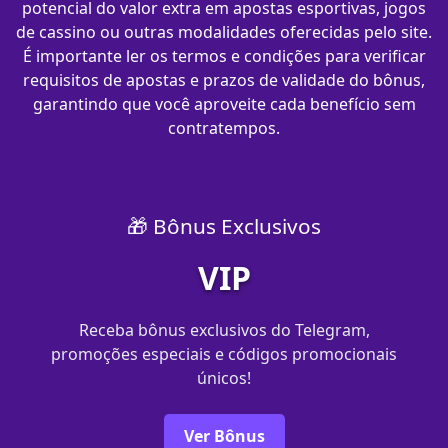
potencial do valor extra em apostas esportivas, jogos
de cassino ou outras modalidades oferecidas pelo site.
É importante ler os termos e condições para verificar
requisitos de apostas e prazos de validade do bônus,
garantindo que você aproveite cada benefício sem
contratempos.
🎁 Bônus Exclusivos
VIP
Receba bônus exclusivos do Telegram,
promoções especiais e códigos promocionais
únicos!
Ver Bônus