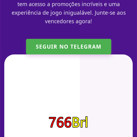
tem acesso a promoções incríveis e uma
experiência de jogo inigualável. Junte-se aos
vencedores agora!
SEGUIR NO TELEGRAM