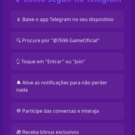
📱 Baixe o app Telegram no seu dispositivo
🔍 Procure por "@7696 GameOficial"
👆 Toque em "Entrar" ou "Join"
🔔 Ative as notificações para não perder
nada
💬 Participe das conversas e interaja
🎁 Receba bônus exclusivos