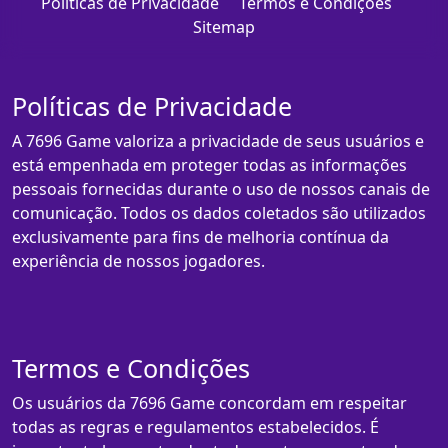
Políticas de Privacidade
Termos e Condições
Sitemap
Políticas de Privacidade
A 7696 Game valoriza a privacidade de seus usuários e
está empenhada em proteger todas as informações
pessoais fornecidas durante o uso de nossos canais de
comunicação. Todos os dados coletados são utilizados
exclusivamente para fins de melhoria contínua da
experiência de nossos jogadores.
Termos e Condições
Os usuários da 7696 Game concordam em respeitar
todas as regras e regulamentos estabelecidos. É