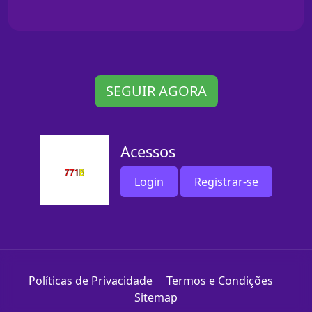
SEGUIR AGORA
Acessos
Login
Registrar-se
Políticas de Privacidade
Termos e Condições
Sitemap