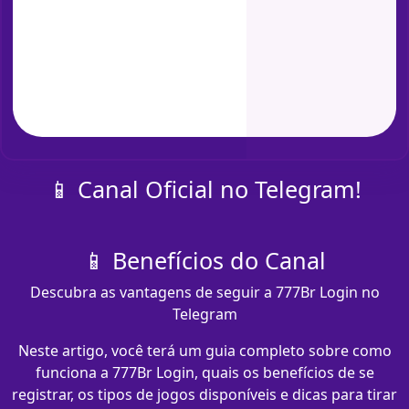
📱 Canal Oficial no Telegram!
📱 Benefícios do Canal
Descubra as vantagens de seguir a 777Br Login no
Telegram
Neste artigo, você terá um guia completo sobre como
funciona a 777Br Login, quais os benefícios de se
registrar, os tipos de jogos disponíveis e dicas para tirar