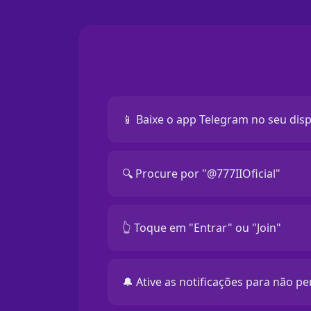
📱 Baixe o app Telegram no seu disp
🔍 Procure por "@777IIOficial"
👆 Toque em "Entrar" ou "Join"
🔔 Ative as notificações para não p