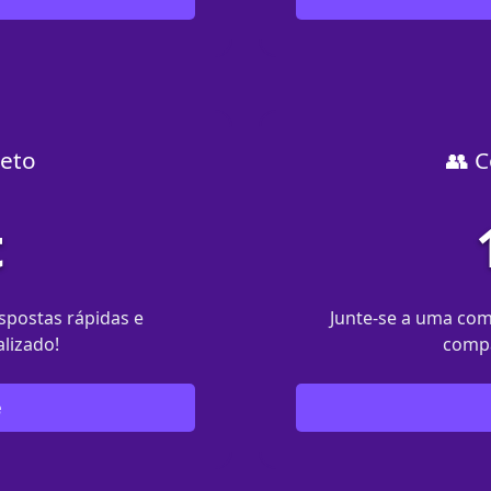
reto
👥 
t
espostas rápidas e
Junte-se a uma com
lizado!
compa
e