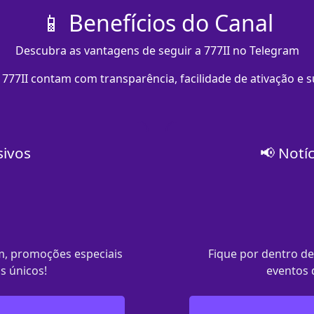
📱 Benefícios do Canal
Descubra as vantagens de seguir a 777II no Telegram
777II contam com transparência, facilidade de ativação e
sivos
📢 Notí
m, promoções especiais
Fique por dentro d
s únicos!
eventos 