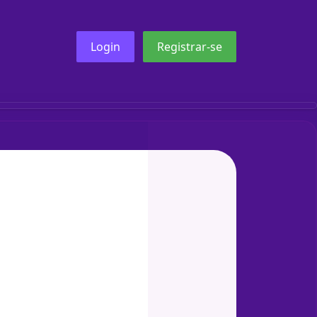
Login
Registrar-se