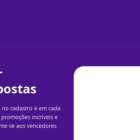
r
postas
s no cadastro e em cada
 promoções incríveis e
unte-se aos vencedores