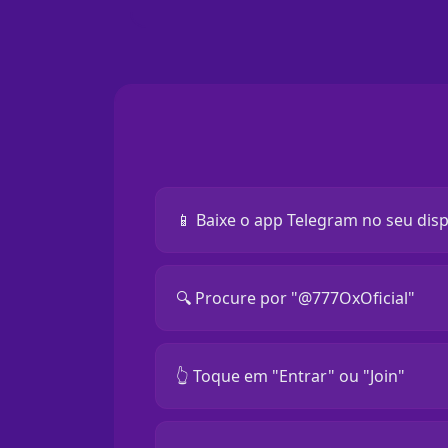
📱 Baixe o app Telegram no seu disp
🔍 Procure por "@777OxOficial"
👆 Toque em "Entrar" ou "Join"