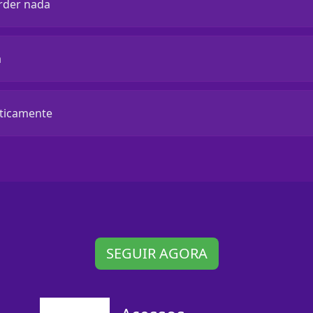
erder nada
a
aticamente
SEGUIR AGORA