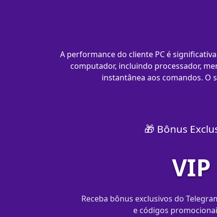
A performance do cliente PC é significativ
computador, incluindo processador, mem
instantânea aos comandos. O s
🎁 Bônus Exclu
VIP
Receba bônus exclusivos do Telegra
e códigos promocionai