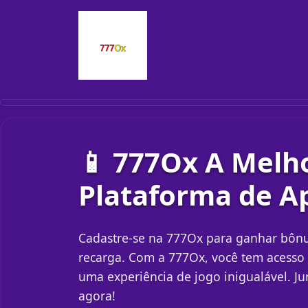
📱 777Ox A Melh
Plataforma de A
Cadastre-se na 777Ox para ganhar bônu
recarga. Com a 777Ox, você tem acesso 
uma experiência de jogo inigualável. J
agora!