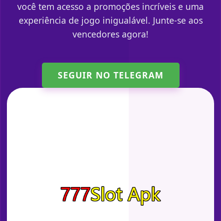
você tem acesso a promoções incríveis e uma
experiência de jogo inigualável. Junte-se aos
vencedores agora!
SEGUIR NO TELEGRAM