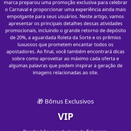
marca preparou uma promoção exclusiva para celebrar
o Carnaval e proporcionar uma experiência ainda mais
empolgante para seus usuários. Neste artigo, vamos
apresentar os principais detalhes dessas atividades
promocionais, incluindo o grande retorno de depósito
de 20%, a aguardada Roleta da Sorte e os prêmios
luxuosos que prometem encantar todos os
apostadores. Ao final, você também encontrará dicas
sobre como aproveitar ao máximo cada oferta e
algumas palavras que podem inspirar a geração de
imagens relacionadas ao site.
🎁 Bônus Exclusivos
VIP