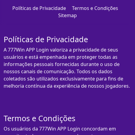
Políticas de Privacidade
Termos e Condições
Sitemap
Políticas de Privacidade
A 777Win APP Login valoriza a privacidade de seus
usuários e está empenhada em proteger todas as
informações pessoais fornecidas durante o uso de
nossos canais de comunicação. Todos os dados
coletados são utilizados exclusivamente para fins de
melhoria contínua da experiência de nossos jogadores.
Termos e Condições
Os usuários da 777Win APP Login concordam em