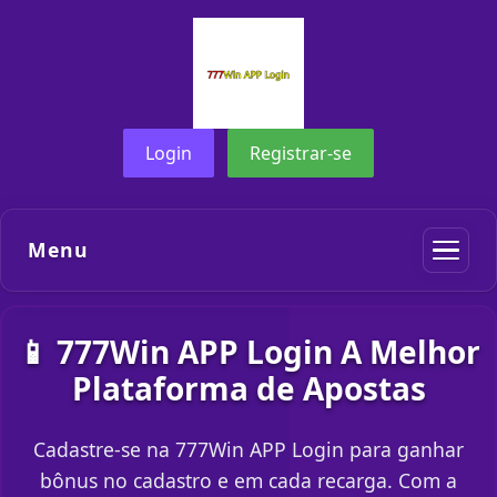
Login
Registrar-se
Menu
📱 777Win APP Login A Melhor
Plataforma de Apostas
Cadastre-se na 777Win APP Login para ganhar
bônus no cadastro e em cada recarga. Com a