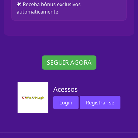
🎁 Receba bônus exclusivos
automaticamente
SEGUIR AGORA
Acessos
Login
Registrar-se