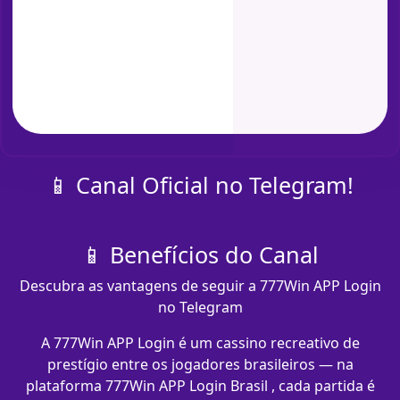
📱 Canal Oficial no Telegram!
📱 Benefícios do Canal
Descubra as vantagens de seguir a 777Win APP Login
no Telegram
A 777Win APP Login é um cassino recreativo de
prestígio entre os jogadores brasileiros — na
plataforma 777Win APP Login Brasil , cada partida é