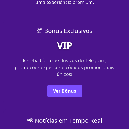
uma experiência premium.
🎁 Bônus Exclusivos
VIP
Receba bônus exclusivos do Telegram,
promoções especiais e códigos promocionais
únicos!
Ver Bônus
📢 Notícias em Tempo Real