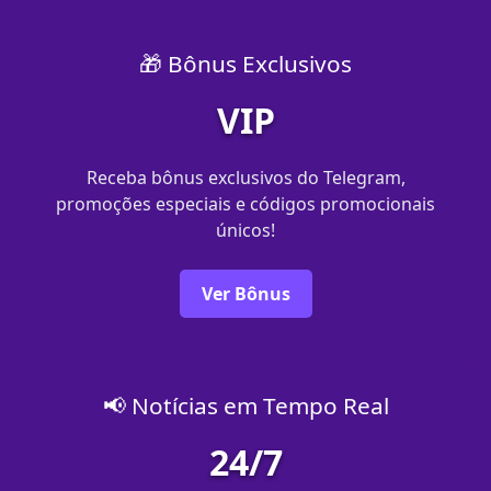
🎁 Bônus Exclusivos
VIP
Receba bônus exclusivos do Telegram,
promoções especiais e códigos promocionais
únicos!
Ver Bônus
📢 Notícias em Tempo Real
24/7