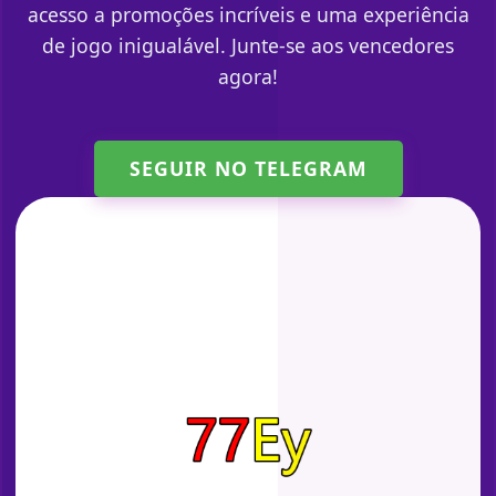
acesso a promoções incríveis e uma experiência
de jogo inigualável. Junte-se aos vencedores
agora!
SEGUIR NO TELEGRAM