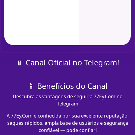
📱 Canal Oficial no Telegram!
📱 Benefícios do Canal
Descubra as vantagens de seguir a 77Ey.Com no
Telegram
A 77Ey.Com é conhecida por sua excelente reputação,
saques rápidos, ampla base de usuários e segurança
confiável — pode confiar!