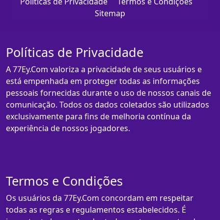
Políticas de Privacidade
Termos e Condições
Sitemap
Políticas de Privacidade
A 77Ey.Com valoriza a privacidade de seus usuários e
está empenhada em proteger todas as informações
pessoais fornecidas durante o uso de nossos canais de
comunicação. Todos os dados coletados são utilizados
exclusivamente para fins de melhoria contínua da
experiência de nossos jogadores.
Termos e Condições
Os usuários da 77Ey.Com concordam em respeitar
todas as regras e regulamentos estabelecidos. É