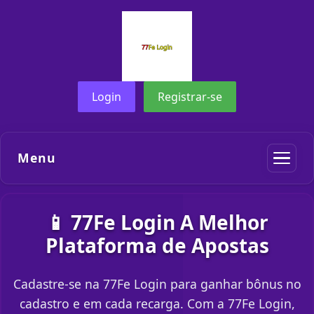
Login
Registrar-se
Menu
📱 77Fe Login A Melhor
Plataforma de Apostas
Cadastre-se na 77Fe Login para ganhar bônus no
cadastro e em cada recarga. Com a 77Fe Login,