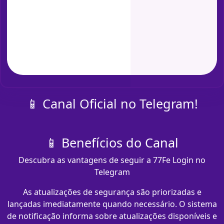
📱 Canal Oficial no Telegram!
📱 Benefícios do Canal
Descubra as vantagens de seguir a 77Fe Login no
Telegram
As atualizações de segurança são priorizadas e
lançadas imediatamente quando necessário. O sistema
de notificação informa sobre atualizações disponíveis e