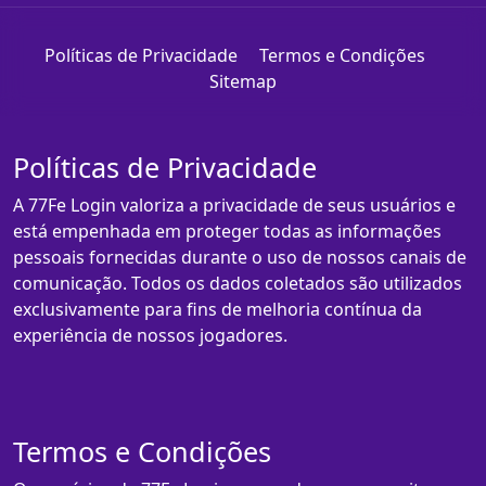
Políticas de Privacidade
Termos e Condições
Sitemap
Políticas de Privacidade
A 77Fe Login valoriza a privacidade de seus usuários e
está empenhada em proteger todas as informações
pessoais fornecidas durante o uso de nossos canais de
comunicação. Todos os dados coletados são utilizados
exclusivamente para fins de melhoria contínua da
experiência de nossos jogadores.
Termos e Condições