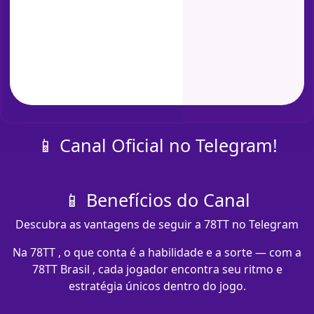
📱 Canal Oficial no Telegram!
📱 Benefícios do Canal
Descubra as vantagens de seguir a 78TT no Telegram
Na 78TT , o que conta é a habilidade e a sorte — com a
78TT Brasil , cada jogador encontra seu ritmo e
estratégia únicos dentro do jogo.