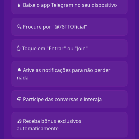
📱 Baixe o app Telegram no seu dispositivo
🔍 Procure por "@78TTOficial"
👆 Toque em "Entrar" ou "Join"
🔔 Ative as notificações para não perder
nada
💬 Participe das conversas e interaja
🎁 Receba bônus exclusivos
automaticamente