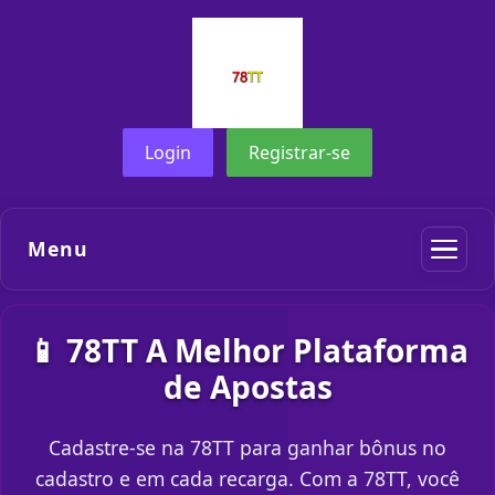
Login
Registrar-se
Menu
📱 78TT A Melhor Plataforma
de Apostas
Cadastre-se na 78TT para ganhar bônus no
cadastro e em cada recarga. Com a 78TT, você