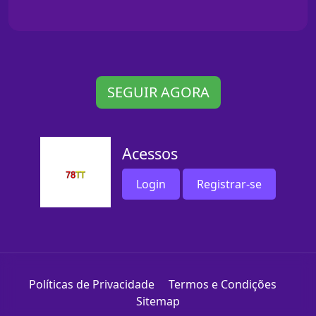
SEGUIR AGORA
Acessos
Login
Registrar-se
Políticas de Privacidade
Termos e Condições
Sitemap