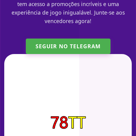
tem acesso a promoções incríveis e uma
experiência de jogo inigualável. Junte-se aos
vencedores agora!
SEGUIR NO TELEGRAM