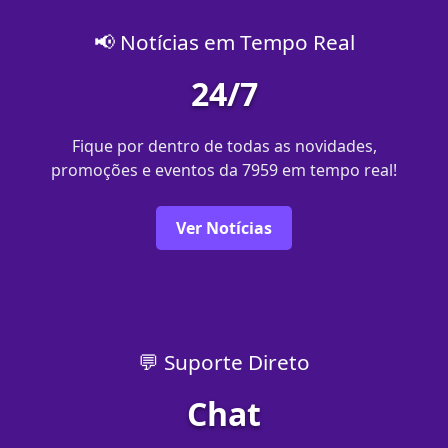
📢 Notícias em Tempo Real
24/7
Fique por dentro de todas as novidades,
promoções e eventos da 7959 em tempo real!
Ver Notícias
💬 Suporte Direto
Chat