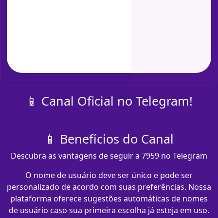
📱 Canal Oficial no Telegram!
📱 Benefícios do Canal
Descubra as vantagens de seguir a 7959 no Telegram
O nome de usuário deve ser único e pode ser
personalizado de acordo com suas preferências. Nossa
plataforma oferece sugestões automáticas de nomes
de usuário caso sua primeira escolha já esteja em uso.