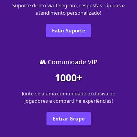
Suporte direto via Telegram, respostas rápidas e
atendimento personalizado!
Falar Suporte
👥 Comunidade VIP
1000+
Junte-se a uma comunidade exclusiva de
jogadores e compartilhe experiências!
Entrar Grupo