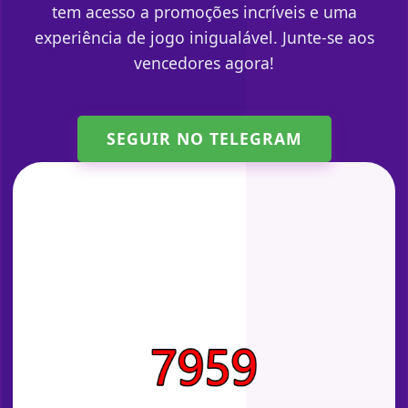
tem acesso a promoções incríveis e uma
experiência de jogo inigualável. Junte-se aos
vencedores agora!
SEGUIR NO TELEGRAM