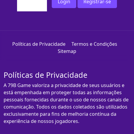
Login
Registrar-se
Políticas de Privacidade
Termos e Condições
Sitemap
Políticas de Privacidade
A 79B Game valoriza a privacidade de seus usuários e
está empenhada em proteger todas as informações
pessoais fornecidas durante o uso de nossos canais de
comunicação. Todos os dados coletados são utilizados
exclusivamente para fins de melhoria contínua da
experiência de nossos jogadores.