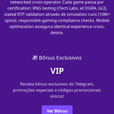
networked cross-operator. Cada game passa por
certification: RNG testing (iTech Labs, eCOGRA, GLI),
stated RTP validation através de simulation runs (10M+
spins), responsible gaming compliance checks. Mobile
optimization assegura identical experience cross-
device.
🎁 Bônus Exclusivos
VIP
Receba bônus exclusivos do Telegram,
promoções especiais e códigos promocionais
únicos!
Ver Bônus