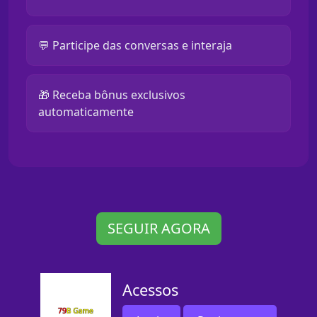
💬 Participe das conversas e interaja
🎁 Receba bônus exclusivos
automaticamente
SEGUIR AGORA
Acessos