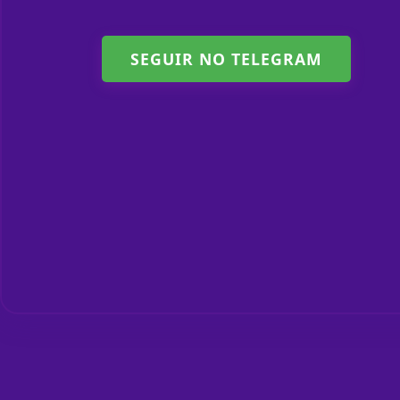
SEGUIR NO TELEGRAM