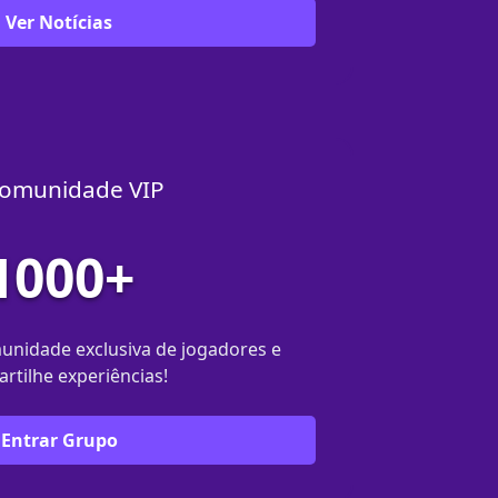
Ver Notícias
Comunidade VIP
1000+
unidade exclusiva de jogadores e
rtilhe experiências!
Entrar Grupo