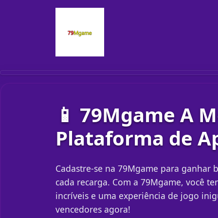
📱 79Mgame A M
Plataforma de A
Cadastre-se na 79Mgame para ganhar b
cada recarga. Com a 79Mgame, você te
incríveis e uma experiência de jogo inig
vencedores agora!