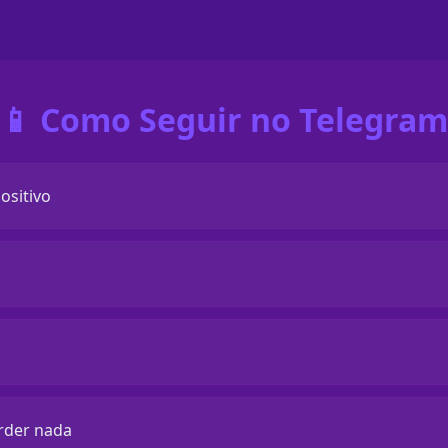
📱 Como Seguir no Telegram
ositivo
erder nada