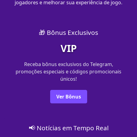
jogadores e melhorar sua experiência de jogo.
🎁 Bônus Exclusivos
VIP
Receba bônus exclusivos do Telegram,
promoções especiais e códigos promocionais
únicos!
Ver Bônus
📢 Notícias em Tempo Real