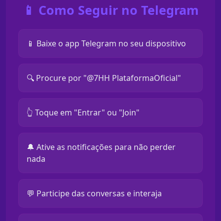
📱 Como Seguir no Telegram
📱 Baixe o app Telegram no seu dispositivo
🔍 Procure por "@7HH PlataformaOficial"
👆 Toque em "Entrar" ou "Join"
🔔 Ative as notificações para não perder
nada
💬 Participe das conversas e interaja