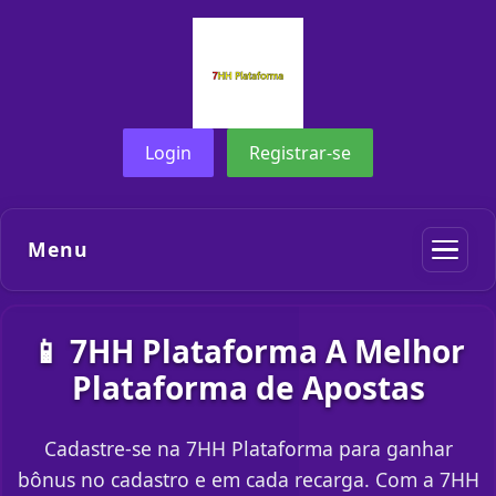
Login
Registrar-se
Menu
📱 7HH Plataforma A Melhor
Plataforma de Apostas
Cadastre-se na 7HH Plataforma para ganhar
bônus no cadastro e em cada recarga. Com a 7HH