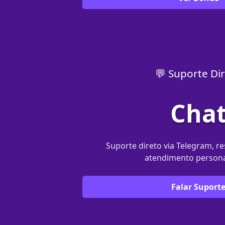
💬 Suporte Di
Cha
Suporte direto via Telegram, r
atendimento persona
Falar Suport