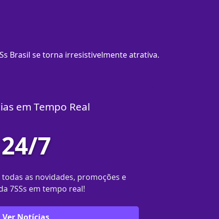
Brasil se torna irresistivelmente atrativa.
cias em Tempo Real
24/7
e todas as novidades, promoções e
da 7SSs em tempo real!
Ver Notícias