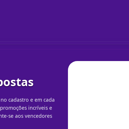
postas
 no cadastro e em cada
 promoções incríveis e
unte-se aos vencedores