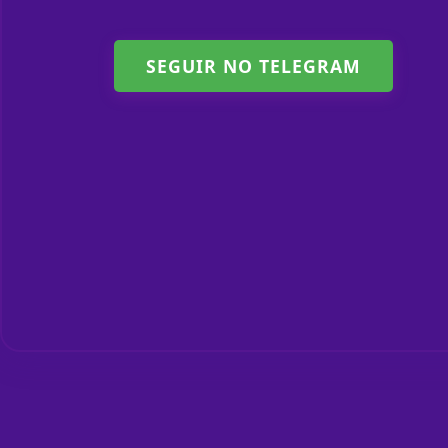
SEGUIR NO TELEGRAM