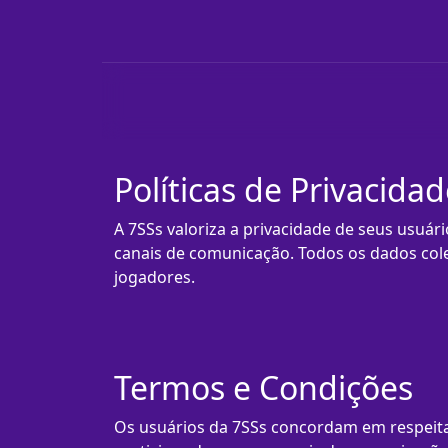
Políticas de Privacida
A 7SSs valoriza a privacidade de seus usuá
canais de comunicação. Todos os dados cole
jogadores.
Termos e Condições
Os usuários da 7SSs concordam em respeitar