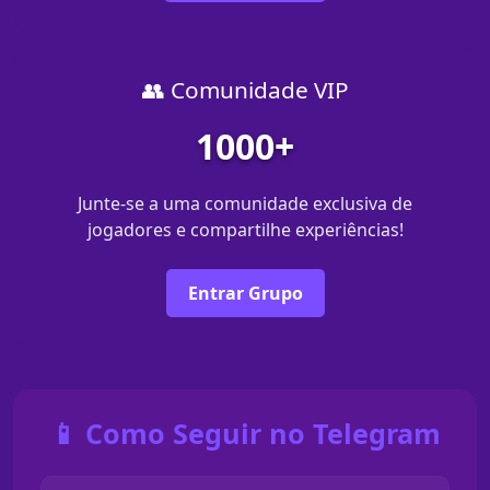
👥 Comunidade VIP
1000+
Junte-se a uma comunidade exclusiva de
jogadores e compartilhe experiências!
Entrar Grupo
📱 Como Seguir no Telegram